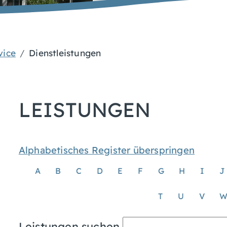
vice
Dienstleistungen
LEISTUNGEN
Alphabetisches Register überspringen
A
B
C
D
E
F
G
H
I
J
T
U
V
Leistungen suchen