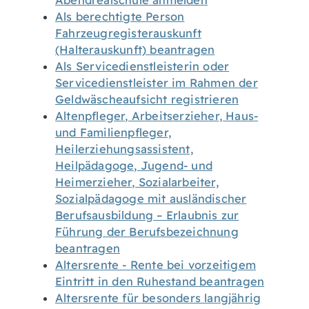
Abendrealschule anmelden
Als berechtigte Person
Fahrzeugregisterauskunft
(Halterauskunft) beantragen
Als Servicedienstleisterin oder
Servicedienstleister im Rahmen der
Geldwäscheaufsicht registrieren
Altenpfleger, Arbeitserzieher, Haus-
und Familienpfleger,
Heilerziehungsassistent,
Heilpädagoge, Jugend- und
Heimerzieher, Sozialarbeiter,
Sozialpädagoge mit ausländischer
Berufsausbildung – Erlaubnis zur
Führung der Berufsbezeichnung
beantragen
Altersrente - Rente bei vorzeitigem
Eintritt in den Ruhestand beantragen
Altersrente für besonders langjährig