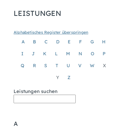
LEISTUNGEN
Alphabetisches Register überspringen
A
B
C
D
E
F
G
H
I
J
K
L
M
N
O
P
Q
R
S
T
U
V
W
X
Y
Z
Leistungen suchen
A