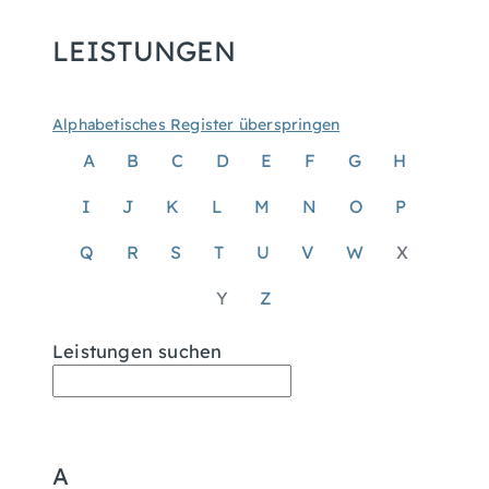
LEISTUNGEN
Alphabetisches Register überspringen
A
B
C
D
E
F
G
H
I
J
K
L
M
N
O
P
Q
R
S
T
U
V
W
X
Y
Z
Leistungen suchen
A