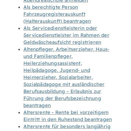
Abendrealschule anmelden
Als berechtigte Person
Fahrzeugregisterauskunft
(Halterauskunft) beantragen
Als Servicedienstleisterin oder
Servicedienstleister im Rahmen der
Geldwäscheaufsicht registrieren
Altenpfleger, Arbeitserzieher, Haus-
und Familienpfleger,
Heilerziehungsassistent,
Heilpädagoge, Jugend- und
Heimerzieher, Sozialarbeiter,
Sozialpädagoge mit ausländischer
Berufsausbildung – Erlaubnis zur
Führung der Berufsbezeichnung
beantragen
Altersrente - Rente bei vorzeitigem
Eintritt in den Ruhestand beantragen
Altersrente für besonders langjährig