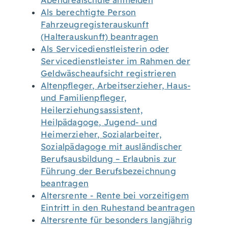
Abendrealschule anmelden
Als berechtigte Person
Fahrzeugregisterauskunft
(Halterauskunft) beantragen
Als Servicedienstleisterin oder
Servicedienstleister im Rahmen der
Geldwäscheaufsicht registrieren
Altenpfleger, Arbeitserzieher, Haus-
und Familienpfleger,
Heilerziehungsassistent,
Heilpädagoge, Jugend- und
Heimerzieher, Sozialarbeiter,
Sozialpädagoge mit ausländischer
Berufsausbildung – Erlaubnis zur
Führung der Berufsbezeichnung
beantragen
Altersrente - Rente bei vorzeitigem
Eintritt in den Ruhestand beantragen
Altersrente für besonders langjährig