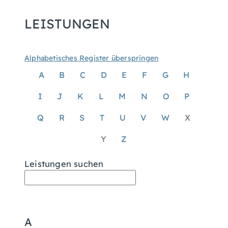
LEISTUNGEN
Alphabetisches Register überspringen
A
B
C
D
E
F
G
H
I
J
K
L
M
N
O
P
Q
R
S
T
U
V
W
X
Y
Z
Leistungen suchen
A