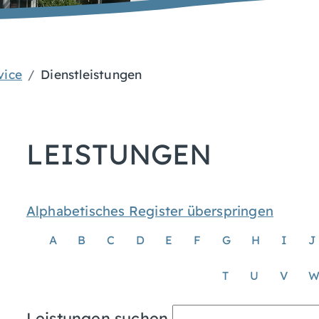
vice
Dienstleistungen
LEISTUNGEN
Alphabetisches Register überspringen
A
B
C
D
E
F
G
H
I
J
T
U
V
Leistungen suchen