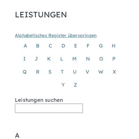
LEISTUNGEN
Alphabetisches Register überspringen
A
B
C
D
E
F
G
H
I
J
K
L
M
N
O
P
Q
R
S
T
U
V
W
X
Y
Z
Leistungen suchen
A