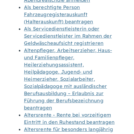
Abendrealschule anmelden
Als berechtigte Person
Fahrzeugregisterauskunft
(Halterauskunft) beantragen
Als Servicedienstleisterin oder
Servicedienstleister im Rahmen der
Geldwäscheaufsicht registrieren
Altenpfleger, Arbeitserzieher, Haus-
und Familienpfleger,
Heilerziehungsassistent,
Heilpädagoge, Jugend- und
Heimerzieher, Sozialarbeiter,
Sozialpädagoge mit ausländischer
Berufsausbildung – Erlaubnis zur
Führung der Berufsbezeichnung
beantragen
Altersrente - Rente bei vorzeitigem
Eintritt in den Ruhestand beantragen
Altersrente für besonders langjährig