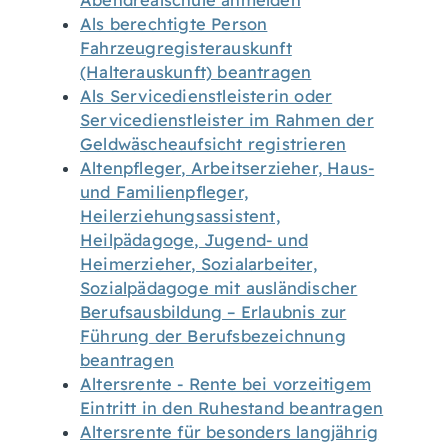
Abendrealschule anmelden
Als berechtigte Person
Fahrzeugregisterauskunft
(Halterauskunft) beantragen
Als Servicedienstleisterin oder
Servicedienstleister im Rahmen der
Geldwäscheaufsicht registrieren
Altenpfleger, Arbeitserzieher, Haus-
und Familienpfleger,
Heilerziehungsassistent,
Heilpädagoge, Jugend- und
Heimerzieher, Sozialarbeiter,
Sozialpädagoge mit ausländischer
Berufsausbildung – Erlaubnis zur
Führung der Berufsbezeichnung
beantragen
Altersrente - Rente bei vorzeitigem
Eintritt in den Ruhestand beantragen
Altersrente für besonders langjährig