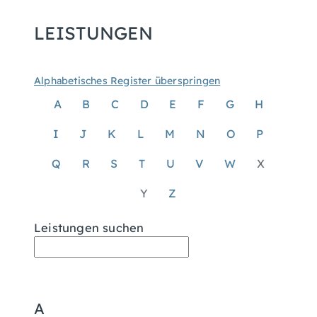
LEISTUNGEN
Alphabetisches Register überspringen
A
B
C
D
E
F
G
H
I
J
K
L
M
N
O
P
Q
R
S
T
U
V
W
X
Y
Z
Leistungen suchen
A