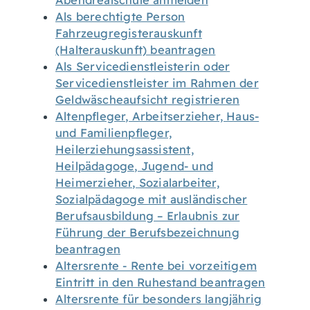
Abendrealschule anmelden
Als berechtigte Person
Fahrzeugregisterauskunft
(Halterauskunft) beantragen
Als Servicedienstleisterin oder
Servicedienstleister im Rahmen der
Geldwäscheaufsicht registrieren
Altenpfleger, Arbeitserzieher, Haus-
und Familienpfleger,
Heilerziehungsassistent,
Heilpädagoge, Jugend- und
Heimerzieher, Sozialarbeiter,
Sozialpädagoge mit ausländischer
Berufsausbildung – Erlaubnis zur
Führung der Berufsbezeichnung
beantragen
Altersrente - Rente bei vorzeitigem
Eintritt in den Ruhestand beantragen
Altersrente für besonders langjährig