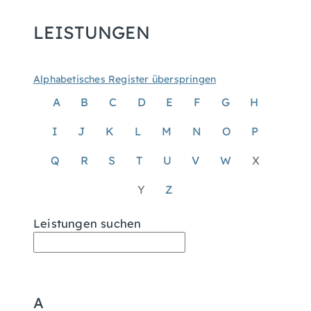
LEISTUNGEN
Alphabetisches Register überspringen
A
B
C
D
E
F
G
H
I
J
K
L
M
N
O
P
Q
R
S
T
U
V
W
X
Y
Z
Leistungen suchen
A