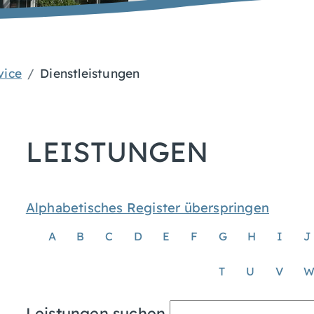
vice
Dienstleistungen
LEISTUNGEN
Alphabetisches Register überspringen
A
B
C
D
E
F
G
H
I
J
T
U
V
Leistungen suchen