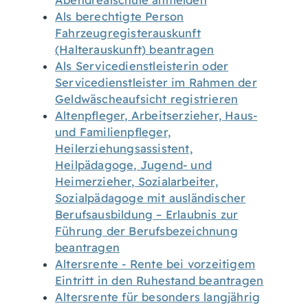
Abendrealschule anmelden
Als berechtigte Person
Fahrzeugregisterauskunft
(Halterauskunft) beantragen
Als Servicedienstleisterin oder
Servicedienstleister im Rahmen der
Geldwäscheaufsicht registrieren
Altenpfleger, Arbeitserzieher, Haus-
und Familienpfleger,
Heilerziehungsassistent,
Heilpädagoge, Jugend- und
Heimerzieher, Sozialarbeiter,
Sozialpädagoge mit ausländischer
Berufsausbildung – Erlaubnis zur
Führung der Berufsbezeichnung
beantragen
Altersrente - Rente bei vorzeitigem
Eintritt in den Ruhestand beantragen
Altersrente für besonders langjährig