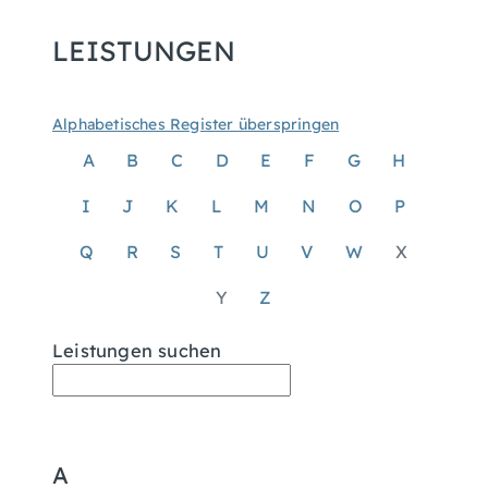
LEISTUNGEN
Alphabetisches Register überspringen
A
B
C
D
E
F
G
H
I
J
K
L
M
N
O
P
Q
R
S
T
U
V
W
X
Y
Z
Leistungen suchen
A