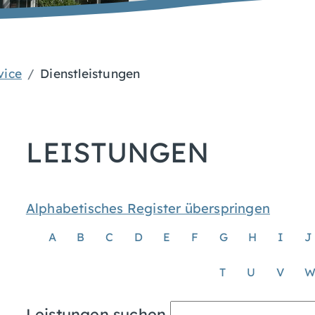
vice
Dienstleistungen
LEISTUNGEN
Alphabetisches Register überspringen
A
B
C
D
E
F
G
H
I
J
T
U
V
Leistungen suchen