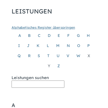
LEISTUNGEN
Alphabetisches Register überspringen
A
B
C
D
E
F
G
H
I
J
K
L
M
N
O
P
Q
R
S
T
U
V
W
X
Y
Z
Leistungen suchen
A