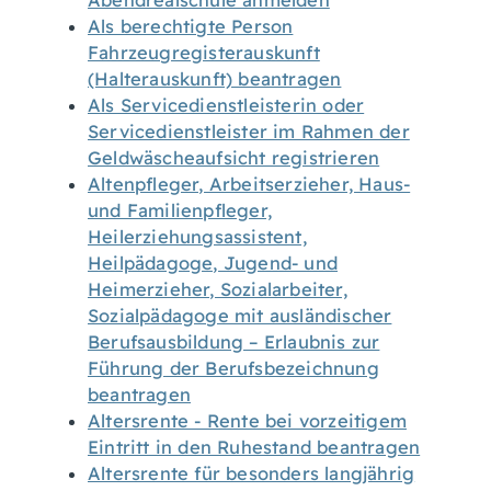
Abendrealschule anmelden
Als berechtigte Person
Fahrzeugregisterauskunft
(Halterauskunft) beantragen
Als Servicedienstleisterin oder
Servicedienstleister im Rahmen der
Geldwäscheaufsicht registrieren
Altenpfleger, Arbeitserzieher, Haus-
und Familienpfleger,
Heilerziehungsassistent,
Heilpädagoge, Jugend- und
Heimerzieher, Sozialarbeiter,
Sozialpädagoge mit ausländischer
Berufsausbildung – Erlaubnis zur
Führung der Berufsbezeichnung
beantragen
Altersrente - Rente bei vorzeitigem
Eintritt in den Ruhestand beantragen
Altersrente für besonders langjährig