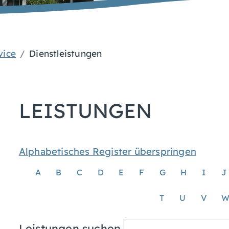
vice
Dienstleistungen
LEISTUNGEN
Alphabetisches Register überspringen
A
B
C
D
E
F
G
H
I
J
T
U
V
Leistungen suchen