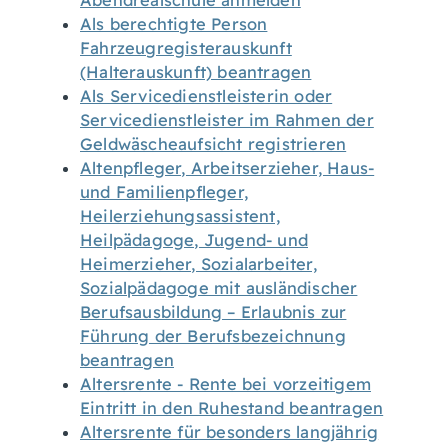
Abendrealschule anmelden
Als berechtigte Person
Fahrzeugregisterauskunft
(Halterauskunft) beantragen
Als Servicedienstleisterin oder
Servicedienstleister im Rahmen der
Geldwäscheaufsicht registrieren
Altenpfleger, Arbeitserzieher, Haus-
und Familienpfleger,
Heilerziehungsassistent,
Heilpädagoge, Jugend- und
Heimerzieher, Sozialarbeiter,
Sozialpädagoge mit ausländischer
Berufsausbildung – Erlaubnis zur
Führung der Berufsbezeichnung
beantragen
Altersrente - Rente bei vorzeitigem
Eintritt in den Ruhestand beantragen
Altersrente für besonders langjährig