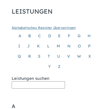
LEISTUNGEN
Alphabetisches Register überspringen
A
B
C
D
E
F
G
H
I
J
K
L
M
N
O
P
Q
R
S
T
U
V
W
X
Y
Z
Leistungen suchen
A