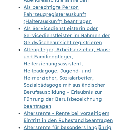
Abendrealschule anmelden
Als berechtigte Person
Fahrzeugregisterauskunft
(Halterauskunft) beantragen
Als Servicedienstleisterin oder
Servicedienstleister im Rahmen der
Geldwäscheaufsicht registrieren
Altenpfleger, Arbeitserzieher, Haus-
und Familienpfleger,
Heilerziehungsassistent,
Heilpädagoge, Jugend- und
Heimerzieher, Sozialarbeiter,
Sozialpädagoge mit ausländischer
Berufsausbildung – Erlaubnis zur
Führung der Berufsbezeichnung
beantragen
Altersrente - Rente bei vorzeitigem
Eintritt in den Ruhestand beantragen
Altersrente für besonders langjährig