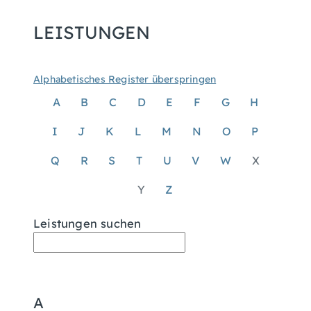
LEISTUNGEN
Alphabetisches Register überspringen
A
B
C
D
E
F
G
H
I
J
K
L
M
N
O
P
Q
R
S
T
U
V
W
X
Y
Z
Leistungen suchen
A