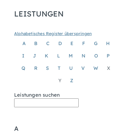
LEISTUNGEN
Alphabetisches Register überspringen
A
B
C
D
E
F
G
H
I
J
K
L
M
N
O
P
Q
R
S
T
U
V
W
X
Y
Z
Leistungen suchen
A