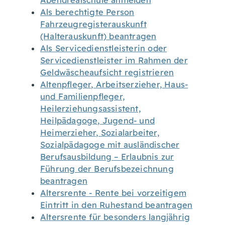
Abendrealschule anmelden
Als berechtigte Person
Fahrzeugregisterauskunft
(Halterauskunft) beantragen
Als Servicedienstleisterin oder
Servicedienstleister im Rahmen der
Geldwäscheaufsicht registrieren
Altenpfleger, Arbeitserzieher, Haus-
und Familienpfleger,
Heilerziehungsassistent,
Heilpädagoge, Jugend- und
Heimerzieher, Sozialarbeiter,
Sozialpädagoge mit ausländischer
Berufsausbildung – Erlaubnis zur
Führung der Berufsbezeichnung
beantragen
Altersrente - Rente bei vorzeitigem
Eintritt in den Ruhestand beantragen
Altersrente für besonders langjährig