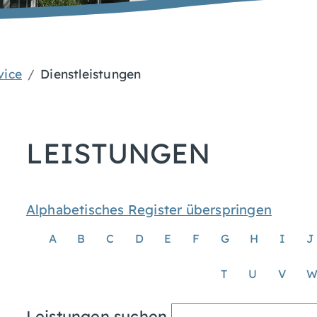
vice
Dienstleistungen
LEISTUNGEN
Alphabetisches Register überspringen
A
B
C
D
E
F
G
H
I
J
T
U
V
Leistungen suchen