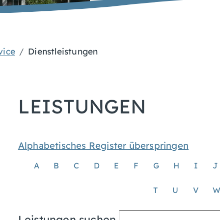
vice
Dienstleistungen
LEISTUNGEN
Alphabetisches Register überspringen
A
B
C
D
E
F
G
H
I
J
T
U
V
Leistungen suchen