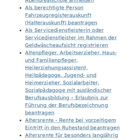
Abendrealschule anmelden
Als berechtigte Person
Fahrzeugregisterauskunft
(Halterauskunft) beantragen
Als Servicedienstleisterin oder
Servicedienstleister im Rahmen der
Geldwäscheaufsicht registrieren
Altenpfleger, Arbeitserzieher, Haus-
und Familienpfleger,
Heilerziehungsassistent,
Heilpädagoge, Jugend- und
Heimerzieher, Sozialarbeiter,
Sozialpädagoge mit ausländischer
Berufsausbildung – Erlaubnis zur
Führung der Berufsbezeichnung
beantragen
Altersrente - Rente bei vorzeitigem
Eintritt in den Ruhestand beantragen
Altersrente für besonders langjährig