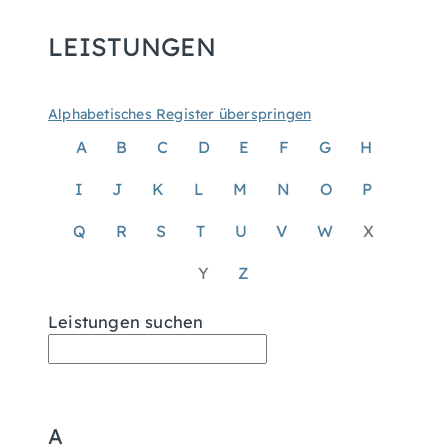
LEISTUNGEN
Alphabetisches Register überspringen
A
B
C
D
E
F
G
H
I
J
K
L
M
N
O
P
Q
R
S
T
U
V
W
X
Y
Z
Leistungen suchen
A